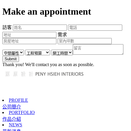
Make an appointment
訪客
需求
Submit
Thank you! We'll contact you as soon as possible.
PROFILE
公司簡介
PORTFOLIO
作品介紹
NEWS